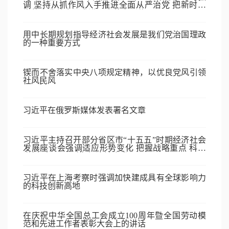
调 坚持从抓作风入手推进全面从严治党 把新时代
党的自我革命要求进一步落实到位
用中长期规划指导经济社会发展是我们党治国理政
的一种重要方式
锲而不舍落实中央八项规定精神，以优良党风引领
社风民风
习近平在俄罗斯媒体发表署名文章
习近平主持召开部分省区市“十五五”时期经济社会
发展座谈会强调适应形势变化 把握战略重点 科学
谋划“十五五”时期经济社会发展
习近平在上海考察时强调加快建成具有全球影响力
的科技创新高地
在庆祝中华全国总工会成立100周年暨全国劳动模
范和先进工作者表彰大会上的讲话