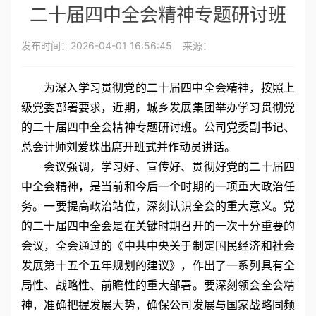
二十届四中全会精神专题研讨班
发布时间：
2026-04-01 16:56:45
来源：
为深入学习贯彻党的二十届四中全会精神，按照上
级党委部署要求，近期，城乡发展集团举办学习贯彻党
的二十届四中全会精神专题研讨班。公司党委副书记、
总会计师刘爱珠出席开班式并作动员讲话。
会议强调，学习好、宣传好、贯彻好党的二十届四
中全会精神，是当前和今后一个时期的一项重大政治任
务。一要提高政治站位，深刻认识全会的重大意义。党
的二十届四中全会是在关键时期召开的一次十分重要的
会议，全会通过的《中共中央关于制定国民经济和社会
发展第十五个五年规划的建议》，作出了一系列具有全
局性、战略性、前瞻性的重大部署。要深刻领会全会精
神，准确把握发展大势，确保公司发展与国家战略同频