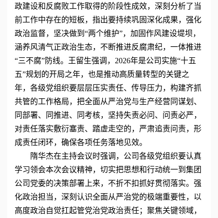
政建设和反腐败工作取得的阶段性成效，深刻分析了当
前工作中存在的短板，指出要持续巩固深化成果，强化
政治监督，坚决做到“两个维护”，加固作风建设堤坝，
涵养风清气正政治生态，不断推进反腐肃纪，一体推进
“三不腐”防线。王留生强调，2026年是公司实施“十五
五”规划的开局之年，也是推动高质量转型的关键之
年，各级党组织要层层压实责任、传导压力，构建齐抓
共管的工作格局，把全面从严治党与生产经营同谋划、
同部署、同推进、同考核，坚持失责必问、问责必严，
对责任落实敷衍塞责、踏虚走空的，严肃追责问责，形
成责任闭环，确保各项任务落地见效。
隋华杰在主持会议时强调，公司各级党组织要认真
学习领会本次会议精神，切实把思想和行动统一到集团
公司党委的决策部署上来，不折不扣抓好贯彻落实。强
化政治担当，深刻认识全面从严治党的极端重要性，以
高度政治自觉扛起管党治党政治责任；聚焦关键领域，