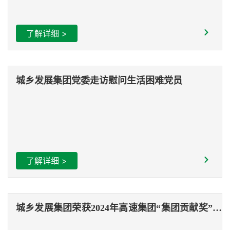
了解详细 >
城乡发展集团党委走访慰问生活困难党员
了解详细 >
城乡发展集团荣获2024年高速集团“集团贡献奖”科
技创新奖团体二等奖