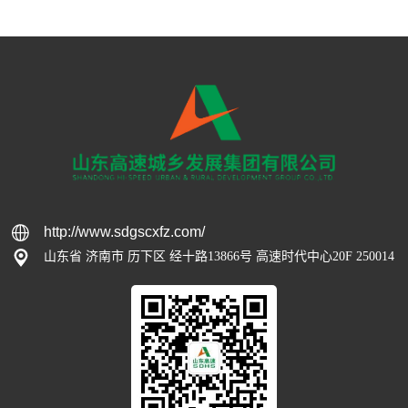
http://www.sdgscxfz.com/
山东省 济南市 历下区 经十路13866号 高速时代中心20F 250014