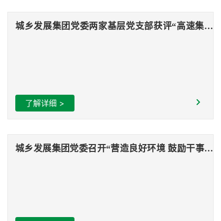
城乡发展集团党委两家基层党支部获评“高速集团
五星级党支部（过硬党支部示范点）”
了解详细 >
城乡发展集团党委召开“营造良好环境 鼓励干事创
业 推动集团公司高质量发展”大讨论活动专题研讨
会