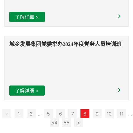
了解详细 >
城乡发展集团党委举办2024年度党务人员培训班
了解详细 >
<
1
2
...
5
6
7
8
9
10
11
...
54
55
>